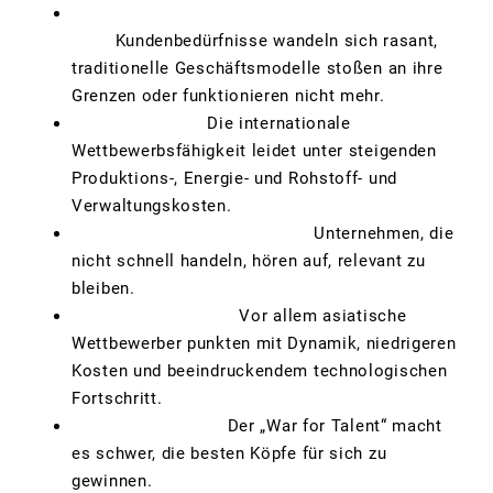
Angestammte Märkte brechen
weg:
Kundenbedürfnisse wandeln sich rasant,
traditionelle Geschäftsmodelle stoßen an ihre
Grenzen oder funktionieren nicht mehr.
Zu hohe Kosten:
Die internationale
Wettbewerbsfähigkeit leidet unter steigenden
Produktions-, Energie- und Rohstoff- und
Verwaltungskosten.
Zu lange Entwicklungszeiten:
Unternehmen, die
nicht schnell handeln, hören auf, relevant zu
bleiben.
Neue Wettbewerber:
Vor allem asiatische
Wettbewerber punkten mit Dynamik, niedrigeren
Kosten und beeindruckendem technologischen
Fortschritt.
Fachkräftemangel:
Der „War for Talent“ macht
es schwer, die besten Köpfe für sich zu
gewinnen.