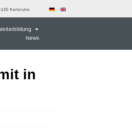
6135 Karlsruhe
eiterbildung
News
it in